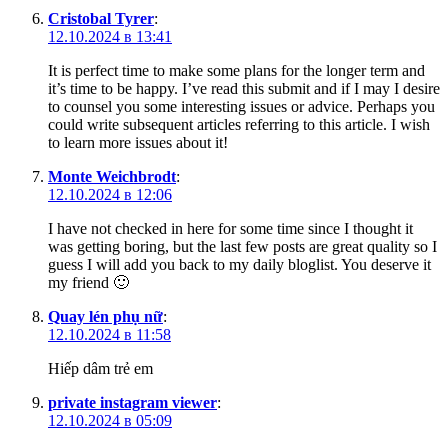
Cristobal Tyrer
:
12.10.2024 в 13:41
It is perfect time to make some plans for the longer term and
it’s time to be happy. I’ve read this submit and if I may I desire
to counsel you some interesting issues or advice. Perhaps you
could write subsequent articles referring to this article. I wish
to learn more issues about it!
Monte Weichbrodt
:
12.10.2024 в 12:06
I have not checked in here for some time since I thought it
was getting boring, but the last few posts are great quality so I
guess I will add you back to my daily bloglist. You deserve it
my friend 🙂
Quay lén phụ nữ
:
12.10.2024 в 11:58
Hiếp dâm trẻ em
private instagram viewer
:
12.10.2024 в 05:09