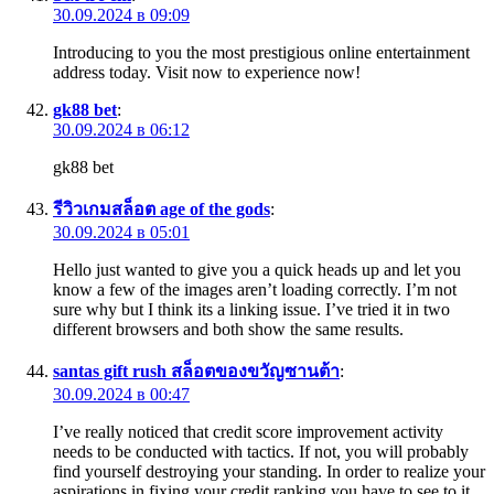
30.09.2024 в 09:09
Introducing to you the most prestigious online entertainment
address today. Visit now to experience now!
gk88 bet
:
30.09.2024 в 06:12
gk88 bet
รีวิวเกมสล็อต age of the gods
:
30.09.2024 в 05:01
Hello just wanted to give you a quick heads up and let you
know a few of the images aren’t loading correctly. I’m not
sure why but I think its a linking issue. I’ve tried it in two
different browsers and both show the same results.
santas gift rush สล็อตของขวัญซานต้า
:
30.09.2024 в 00:47
I’ve really noticed that credit score improvement activity
needs to be conducted with tactics. If not, you will probably
find yourself destroying your standing. In order to realize your
aspirations in fixing your credit ranking you have to see to it