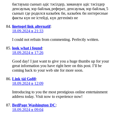
бастауыш сынып әдіс тәсілдер, заманауи әдіс тәсілдер
денсаулық зор байлық реферат, денсаулық зор байлық 5
сынып где родился казыбек би, казыбек би интересные
факты күн не істейді, күн дегеніміз не
linetogel link alternatif
:
18.09.2024 в 21:33
I could not refrain from commenting. Perfectly written.
look what i found
:
18.09.2024 в 17:26
Good day! I just want to give you a huge thumbs up for your
great information you have right here on this post. I’ll be
coming back to your web site for more soon.
Link tải Go88
:
18.09.2024 в 12:09
Introducing to you the most prestigious online entertainment
address today. Visit now to experience now!
BedPage Washington DC
:
18.09.2024 в 09:04