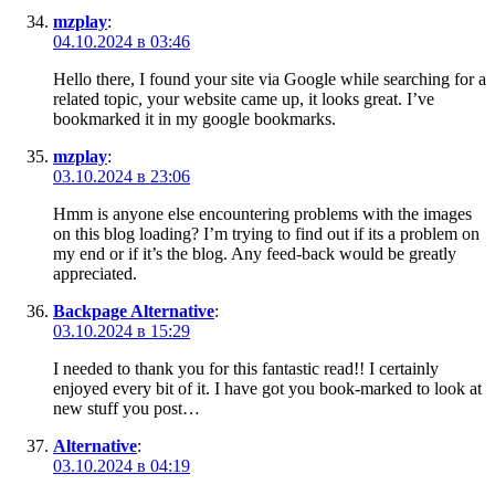
mzplay
:
04.10.2024 в 03:46
Hello there, I found your site via Google while searching for a
related topic, your website came up, it looks great. I’ve
bookmarked it in my google bookmarks.
mzplay
:
03.10.2024 в 23:06
Hmm is anyone else encountering problems with the images
on this blog loading? I’m trying to find out if its a problem on
my end or if it’s the blog. Any feed-back would be greatly
appreciated.
Backpage Alternative
:
03.10.2024 в 15:29
I needed to thank you for this fantastic read!! I certainly
enjoyed every bit of it. I have got you book-marked to look at
new stuff you post…
Alternative
:
03.10.2024 в 04:19