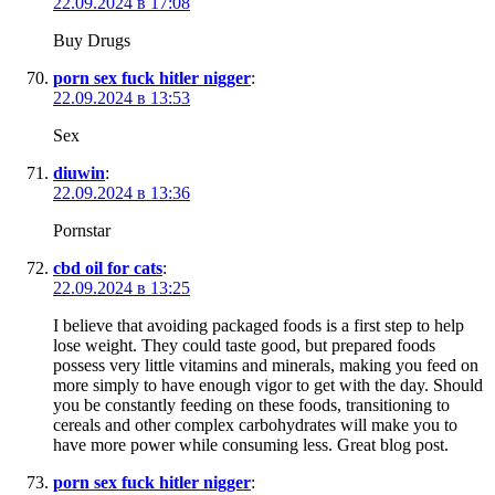
22.09.2024 в 17:08
Buy Drugs
porn sex fuck hitler nigger
:
22.09.2024 в 13:53
Sex
diuwin
:
22.09.2024 в 13:36
Pornstar
cbd oil for cats
:
22.09.2024 в 13:25
I believe that avoiding packaged foods is a first step to help
lose weight. They could taste good, but prepared foods
possess very little vitamins and minerals, making you feed on
more simply to have enough vigor to get with the day. Should
you be constantly feeding on these foods, transitioning to
cereals and other complex carbohydrates will make you to
have more power while consuming less. Great blog post.
porn sex fuck hitler nigger
: