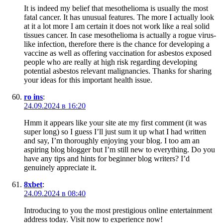
It is indeed my belief that mesothelioma is usually the most
fatal cancer. It has unusual features. The more I actually look
at it a lot more I am certain it does not work like a real solid
tissues cancer. In case mesothelioma is actually a rogue virus-
like infection, therefore there is the chance for developing a
vaccine as well as offering vaccination for asbestos exposed
people who are really at high risk regarding developing
potential asbestos relevant malignancies. Thanks for sharing
your ideas for this important health issue.
ro ins
:
24.09.2024 в 16:20
Hmm it appears like your site ate my first comment (it was
super long) so I guess I’ll just sum it up what I had written
and say, I’m thoroughly enjoying your blog. I too am an
aspiring blog blogger but I’m still new to everything. Do you
have any tips and hints for beginner blog writers? I’d
genuinely appreciate it.
8xbet
:
24.09.2024 в 08:40
Introducing to you the most prestigious online entertainment
address today. Visit now to experience now!