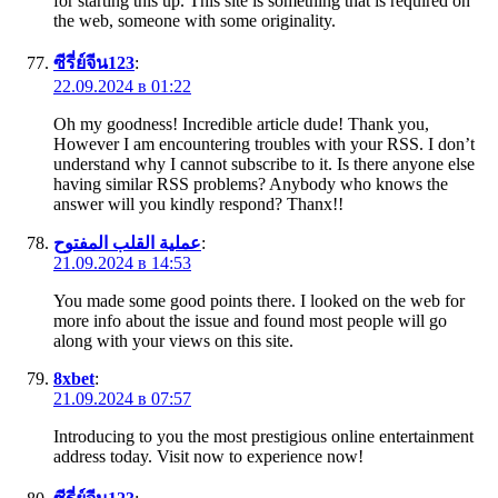
for starting this up. This site is something that is required on
the web, someone with some originality.
ซีรี่ย์จีน123
:
22.09.2024 в 01:22
Oh my goodness! Incredible article dude! Thank you,
However I am encountering troubles with your RSS. I don’t
understand why I cannot subscribe to it. Is there anyone else
having similar RSS problems? Anybody who knows the
answer will you kindly respond? Thanx!!
عملية القلب المفتوح
:
21.09.2024 в 14:53
You made some good points there. I looked on the web for
more info about the issue and found most people will go
along with your views on this site.
8xbet
:
21.09.2024 в 07:57
Introducing to you the most prestigious online entertainment
address today. Visit now to experience now!