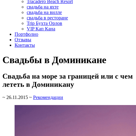
Tracadero Beach Resort
свадьба на яхте
свадьба на вилле
свадьба в ресторане
Trip Бухта Орлов
VIP Кап Кана
Портфолио
Отзывы
Контакты
Свадьбы в Доминикане
Свадьба на море за границей или с чем
лететь в Доминикану
~
26.11.2015
~
Рекомендации