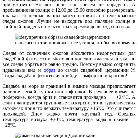
присутствует. Но вот цены вас совсем не обрадуют. А
пребывание на солнце с 12.00 до 15.00 способно разочаровать,
так как солнечные ванны могут оставить на теле красные
следы ожогов. Лучше не выходить под палящее солнце в
знойный полдень и пользоваться кремом до выхода на пляж.
наше агентство приложит все усилия, чтобы, во время ц
Следы от солнечных ожогов абсолютно недопустимы для
свадебной фотосессии. Фотошоп конечно классная штука, но
все следы убрать всё равно трудно. Поэтому важно сохранить
идеальные вид и
образ
до самой свадебной церемонии😉
Тогда свадьба и фотосессия пройдут комфортно и красиво!
Свадьба на море за границей в зимние месяцы предполагает
наличие легкой куртки или кофточки. В вечернее время, на
побережье, всегда бриз и становится прохладно — +24ºС. А
если планируются групповые экскурсии, то в туристических
автобусах принято держать температуру +16ºС. Это считается
прохладой. Днем жарко почти круглый год. Средняя
температура воздуха +30ºС, температура воды в океане —
+28ºС.