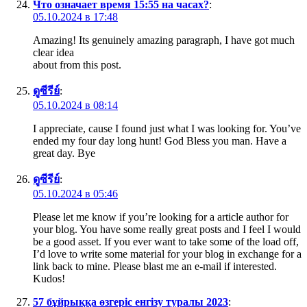
Что означает время 15:55 на часах?
:
05.10.2024 в 17:48
Amazing! Its genuinely amazing paragraph, I have got much
clear idea
about from this post.
ดูซีรีย์
:
05.10.2024 в 08:14
I appreciate, cause I found just what I was looking for. You’ve
ended my four day long hunt! God Bless you man. Have a
great day. Bye
ดูซีรีย์
:
05.10.2024 в 05:46
Please let me know if you’re looking for a article author for
your blog. You have some really great posts and I feel I would
be a good asset. If you ever want to take some of the load off,
I’d love to write some material for your blog in exchange for a
link back to mine. Please blast me an e-mail if interested.
Kudos!
57 бұйрыққа өзгеріс енгізу туралы 2023
: