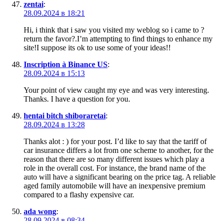
zentai
:
28.09.2024 в 18:21
Hi, i think that i saw you visited my weblog so i came to ?
return the favor?.I’m attempting to find things to enhance my
site!I suppose its ok to use some of your ideas!!
Inscription à Binance US
:
28.09.2024 в 15:13
Your point of view caught my eye and was very interesting.
Thanks. I have a question for you.
hentai bitch shiboraretai
:
28.09.2024 в 13:28
Thanks alot : ) for your post. I’d like to say that the tariff of
car insurance differs a lot from one scheme to another, for the
reason that there are so many different issues which play a
role in the overall cost. For instance, the brand name of the
auto will have a significant bearing on the price tag. A reliable
aged family automobile will have an inexpensive premium
compared to a flashy expensive car.
ada wong
:
28.09.2024 в 08:34