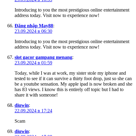
Introducing to you the most prestigious online entertainment
address today. Visit now to experience now!
Đăng nhập May88
:
23.09.2024 в 06:30
Introducing to you the most prestigious online entertainment
address today. Visit now to experience now!
slot gacor gampang menang
:
23.09.2024 в 01:59
Today, while I was at work, my sister stole my iphone and
tested to see if it can survive a thirty foot drop, just so she can
be a youtube sensation. My apple ipad is now broken and she
has 83 views. I know this is entirely off topic but I had to
share it with someone!
diuwin
:
22.09.2024 в 17:24
Scam
diuwin
: