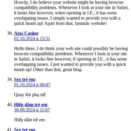
Howdy, I do believe your website might be having browser
compatibility problems. Whenever I look at your site in Safari,
it looks fine however, when opening in I.E., it has some
overlapping issues. I simply wanted to provide you with a
quick heads up! Apart from that, fantastic website!
Atas Casino
:
02.10.2024 в 15:51
Hello there, I do think your web site could possibly be having
browser compatibility problems. Whenever I look at your site
in Safari, it looks fine however, if opening in I.E., it has some
overlapping issues. I just wanted to provide you with a quick
heads up! Other than that, great blog.
Sex trẻ em
:
01.10.2024 в 06:07
Quay lén phụ nữ
Hiếp dâm trẻ em
:
30.09.2024 в 11:07
Hiếp dâm trẻ em
Sex trẻ em
: