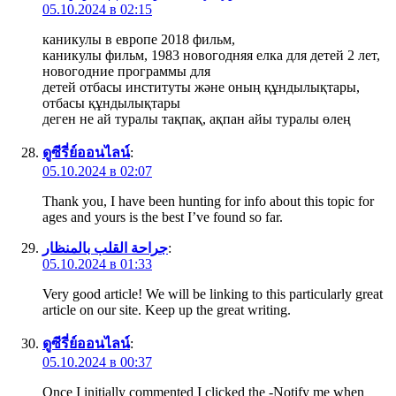
05.10.2024 в 02:15
каникулы в европе 2018 фильм,
каникулы фильм, 1983 новогодняя елка для детей 2 лет,
новогодние программы для
детей отбасы институты және оның құндылықтары,
отбасы құндылықтары
деген не ай туралы тақпақ, ақпан айы туралы өлең
ดูซีรี่ย์ออนไลน์
:
05.10.2024 в 02:07
Thank you, I have been hunting for info about this topic for
ages and yours is the best I’ve found so far.
جراحة القلب بالمنظار
:
05.10.2024 в 01:33
Very good article! We will be linking to this particularly great
article on our site. Keep up the great writing.
ดูซีรี่ย์ออนไลน์
:
05.10.2024 в 00:37
Once I initially commented I clicked the -Notify me when