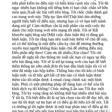
nữa phải kiểm tra điều này và hiểu khía cạnh này của. Tôi đã
ngạc nhiên bạn không nổi tiếng hơn vì bạn chắc chắn sở hữu
món quà.|Xuất sắc bài viết trên blog. Tôi chắc chắn đánh giá
cao trang web này. Tiếp tục làm tốt!|Thật khó tìm những
người hiểu biết về điều này, nhưng bạn có vẻ bạn biết mình
đang nói gì! Cảm ơn|Bạn cần là một phần của một cuộc thi
dành cho một trang web trên mạng tốt nhất. Tôi sẽ Rất
khuyến nghị blog này!|Một cuộc thảo luận thú vị đáng giá
bình luận. Tôi tin rằng bạn nên xuất bản thêm về chủ đề này,
nó có thể không là một điều cấm kỵ chủ đề nhưng thường
xuyên mọi người không thảo luận chủ đề những điều này.
Đến phần tiếp theo! Cảm ơn rất nhiều.|Xin chào! Tôi chỉ
muốn đề nghị rất cho thông tin xuất sắc bạn có ngay tại đây
trên bài đăng này. Tôi sẽ là trở lại trang web của bạn để biết
thêm thông tin sớm nhất.|Khi tôi ban đầu bình luận tôi có vẻ
như đã nhấp vào hộp kiểm -Thông báo cho tôi khi có bình
luận mới- và từ bây giờ bất cứ khi nào có bình luận được
thêm vào tôi nhận được 4 email cùng chính xác một bình
luận. Phải có một phương pháp dễ dàng bạn có thể xóa tôi
khỏi dịch vụ đó không? Chúc mừng.|Lần sau Tôi đọc một
blog, Tôi hy vọng rằng nó không thất bại nhiều như bài này.
Ý tôi là, Tôi biết điều đó là sự lựa chọn của tôi để đọc hết, dù
sao thì tôi thực sự tin bạn sẽ có điều gì đó hữu ích để nói. Tất
cả những gì tôi nghe được là một loạt phàn nàn về điều gì đó
mà bạn có thể sửa nếu bạn không quá bận tìm kiếm sự chú ý.|