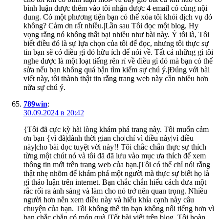
bình luận được thêm vào tôi nhận được 4 email có cùng nội
dung. Có một phương tiện bạn có thể xóa tôi khỏi dịch vụ đó
không? Cảm ơn rất nhiều.|Lần sau Tôi đọc một blog, Hy
vọng rằng nó không thất bại nhiều như bài này. Ý tôi là, Tôi
biết điều đó là sự lựa chọn của tôi để đọc, nhưng tôi thực sự
tin bạn sẽ có điều gì đó hữu ích để nói về. Tất cả những gì tôi
nghe được là một loạt tiếng rên rỉ về điều gì đó mà bạn có thể
sửa nếu bạn không quá bận tìm kiếm sự chú ý.|Đúng với bài
viết này, tôi thành thật tin rằng trang web này cần nhiều hơn
nữa sự chú ý.
789win
:
30.09.2024 в 20:42
{Tôi đã cực kỳ hài lòng khám phá trang này. Tôi muốn cảm
ơn bạn {vì đã|dành thời gian cho|chỉ vì điều này|vì điều
này|cho bài đọc tuyệt vời này!! Tôi chắc chắn thực sự thích
từng một chút nó và tôi đã đã lưu vào mục ưa thích để xem
thông tin mới trên trang web của bạn.|Tôi có thể chỉ nói rằng
thật nhẹ nhõm để khám phá một người mà thực sự biết họ là
gì thảo luận trên internet. Bạn chắc chắn hiểu cách đưa một
rắc rối ra ánh sáng và làm cho nó trở nên quan trọng. Nhiều
người hơn nên xem điều này và hiểu khía cạnh này câu
chuyện của bạn. Tôi không thể tin bạn không nổi tiếng hơn vì
bạn chắc chắn có món quà.|Tốt bài viết trên blog. Tôi hoàn