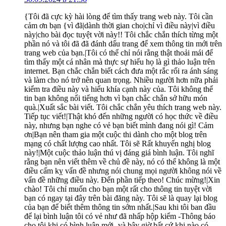
{Tôi đã cực kỳ hài lòng để tìm thấy trang web này. Tôi cần
cảm ơn bạn {vì đã|dành thời gian cho|chỉ vì điều này|vì điều
này|cho bài đọc tuyệt vời này!! Tôi chắc chắn thích từng một
phần nó và tôi đã đã đánh dấu trang để xem thông tin mới trên
trang web của bạn.|Tôi có thể chỉ nói rằng thật thoải mái để
tìm thấy một cá nhân mà thực sự hiểu họ là gì thảo luận trên
internet. Bạn chắc chắn biết cách đưa một rắc rối ra ánh sáng
và làm cho nó trở nên quan trọng. Nhiều người hơn nữa phải
kiểm tra điều này và hiểu khía cạnh này của. Tôi không thể
tin bạn không nổi tiếng hơn vì bạn chắc chắn sở hữu món
quà.|Xuất sắc bài viết. Tôi chắc chắn yêu thích trang web này.
Tiếp tục viết!|Thật khó đến những người có học thức về điều
này, nhưng bạn nghe có vẻ bạn biết mình đang nói gì! Cảm
ơn|Bạn nên tham gia một cuộc thi dành cho một blog trên
mạng có chất lượng cao nhất. Tôi sẽ Rất khuyến nghị blog
này!|Một cuộc thảo luận thú vị đáng giá bình luận. Tôi nghĩ
rằng bạn nên viết thêm về chủ đề này, nó có thể không là một
điều cấm kỵ vấn đề nhưng nói chung mọi người không nói về
vấn đề những điều này. Đến phần tiếp theo! Chúc mừng!|Xin
chào! Tôi chỉ muốn cho bạn một rất cho thông tin tuyệt vời
bạn có ngay tại đây trên bài đăng này. Tôi sẽ là quay lại blog
của bạn để biết thêm thông tin sớm nhất.|Sau khi tôi ban đầu
để lại bình luận tôi có vẻ như đã nhấp hộp kiểm -Thông báo
cho tôi khi có bình luận mới- và bây giờ bất cứ khi nào có