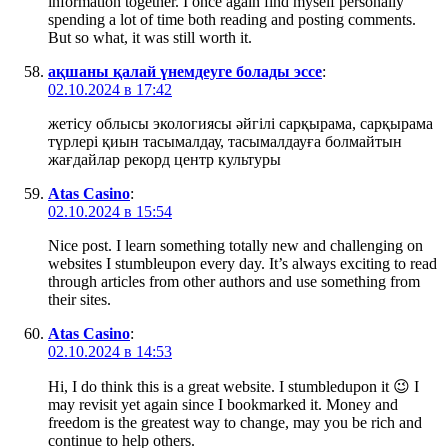
information together. I once again find myself personally
spending a lot of time both reading and posting comments.
But so what, it was still worth it.
ақшаны қалай үнемдеуге болады эссе
:
02.10.2024 в 17:42
жетісу облысы экологиясы әйгілі сарқырама, сарқырама
түрлері қиын тасымалдау, тасымалдауға болмайтын
жағдайлар рекорд центр культуры
Atas Casino
:
02.10.2024 в 15:54
Nice post. I learn something totally new and challenging on
websites I stumbleupon every day. It’s always exciting to read
through articles from other authors and use something from
their sites.
Atas Casino
:
02.10.2024 в 14:53
Hi, I do think this is a great website. I stumbledupon it 😉 I
may revisit yet again since I bookmarked it. Money and
freedom is the greatest way to change, may you be rich and
continue to help others.