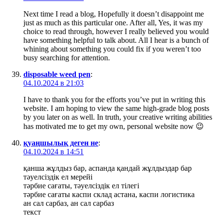
Next time I read a blog, Hopefully it doesn’t disappoint me
just as much as this particular one. After all, Yes, it was my
choice to read through, however I really believed you would
have something helpful to talk about. All I hear is a bunch of
whining about something you could fix if you weren’t too
busy searching for attention.
disposable weed pen
:
04.10.2024 в 21:03
I have to thank you for the efforts you’ve put in writing this
website. I am hoping to view the same high-grade blog posts
by you later on as well. In truth, your creative writing abilities
has motivated me to get my own, personal website now 😉
қуаңшылық деген не
:
04.10.2024 в 14:51
қанша жұлдыз бар, аспанда қандай жұлдыздар бар
тәуелсіздік ел мерейі
тәрбие сағаты, тәуелсіздік ел тілегі
тәрбие сағаты каспи склад астана, каспи логистика
ан сал сарбаз, ан сал сарбаз
текст