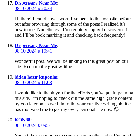
Dispensary Near Me
:
08.10.2024 в 20:33
Hi there! I could have sworn I’ve been to this website before
but after browsing through some of the posts I realized it’s
new to me. Nonetheless, I’m certainly happy I discovered it
and I’ll be book-marking it and checking back frequently!
Dispensary Near Me
:
08.10.2024 в 19:41
Wonderful post! We will be linking to this great post on our
site. Keep up the great writing.
iddaa hazır kuponlar
:
08.10.2024 в 11:08
I would like to thank you for the efforts you’ve put in penning
this site. I’m hoping to check out the same high-grade content
by you later on as well. In truth, your creative writing abilities
has motivated me to get my own, personal site now 😉
KON88
:
08.10.2024 в 09:51
Your style is so unique in comparison to other folks I’ve read