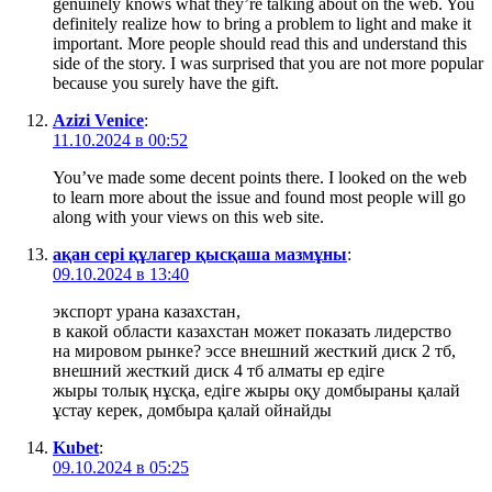
genuinely knows what they’re talking about on the web. You
definitely realize how to bring a problem to light and make it
important. More people should read this and understand this
side of the story. I was surprised that you are not more popular
because you surely have the gift.
Azizi Venice
:
11.10.2024 в 00:52
You’ve made some decent points there. I looked on the web
to learn more about the issue and found most people will go
along with your views on this web site.
ақан сері құлагер қысқаша мазмұны
:
09.10.2024 в 13:40
экспорт урана казахстан,
в какой области казахстан может показать лидерство
на мировом рынке? эссе внешний жесткий диск 2 тб,
внешний жесткий диск 4 тб алматы ер едіге
жыры толық нұсқа, едіге жыры оқу домбыраны қалай
ұстау керек, домбыра қалай ойнайды
Kubet
:
09.10.2024 в 05:25