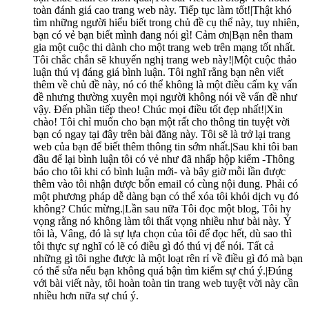
toàn đánh giá cao trang web này. Tiếp tục làm tốt!|Thật khó
tìm những người hiểu biết trong chủ đề cụ thể này, tuy nhiên,
bạn có vẻ bạn biết mình đang nói gì! Cảm ơn|Bạn nên tham
gia một cuộc thi dành cho một trang web trên mạng tốt nhất.
Tôi chắc chắn sẽ khuyến nghị trang web này!|Một cuộc thảo
luận thú vị đáng giá bình luận. Tôi nghĩ rằng bạn nên viết
thêm về chủ đề này, nó có thể không là một điều cấm kỵ vấn
đề nhưng thường xuyên mọi người không nói về vấn đề như
vậy. Đến phần tiếp theo! Chúc mọi điều tốt đẹp nhất!|Xin
chào! Tôi chỉ muốn cho bạn một rất cho thông tin tuyệt vời
bạn có ngay tại đây trên bài đăng này. Tôi sẽ là trở lại trang
web của bạn để biết thêm thông tin sớm nhất.|Sau khi tôi ban
đầu để lại bình luận tôi có vẻ như đã nhấp hộp kiểm -Thông
báo cho tôi khi có bình luận mới- và bây giờ mỗi lần được
thêm vào tôi nhận được bốn email có cùng nội dung. Phải có
một phương pháp dễ dàng bạn có thể xóa tôi khỏi dịch vụ đó
không? Chúc mừng.|Lần sau nữa Tôi đọc một blog, Tôi hy
vọng rằng nó không làm tôi thất vọng nhiều như bài này. Ý
tôi là, Vâng, đó là sự lựa chọn của tôi để đọc hết, dù sao thì
tôi thực sự nghĩ có lẽ có điều gì đó thú vị để nói. Tất cả
những gì tôi nghe được là một loạt rên rỉ về điều gì đó mà bạn
có thể sửa nếu bạn không quá bận tìm kiếm sự chú ý.|Đúng
với bài viết này, tôi hoàn toàn tin trang web tuyệt vời này cần
nhiều hơn nữa sự chú ý.