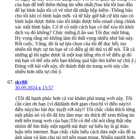
của bạn để biết thêm thông tin sớm nhất.|Sau khi tôi ban đầu
để lại bình luận tôi có vẻ như đã nhấp hộp kiểm -Thông báo
cho tôi khi có bình luận mới- và từ bây giờ bất cứ khi nào có
bình luận được thêm vào tôi nhận được bốn email cùng chính
xác một bình luận. Có lẽ có một cách bạn có thể xóa tôi khỏi
dịch vụ đó không? Chúc mừng.|Lần sau Tôi đọc một blog,
Hy vọng rằng nó không làm tôi thất vọng nhiều như bài này.
Rốt cuộc, Vâng, đó là sự lựa chọn của tôi để đọc hết, tuy
nhiên tôi thực sự tin bạn sẽ có điều gì đó thú vị để nói. Tất cả
những gì tôi nghe được là một loạt tiếng rên rỉ về điều gì đó
mà bạn có thể sửa nếu bạn không quá bận tìm kiếm sự chú ý.|
Đúng với bài viết này, tôi thành thật tin trang web này cần
nhiều hơn nữa sự chú ý.
sky88
:
30.09.2024 в 15:57
{Tôi đã hạnh phúc hơn cả vui khám phá trang web này. Tôi
cần cảm ơn bạn {vì đã|dành thời gian cho|chỉ vì điều này|vì
điều này|cho bài đọc tuyệt vời này!! Tôi chắc chắn thích từng
một phần nó và tôi đã lưu làm mục ưa thích để xem thông tin
mới trên trang web của bạn.|Tôi có thể chỉ nói rằng thật nhẹ
nhõm để tìm thấy một người mà thực sự hiểu họ là gì thảo
luận trên internet. Bạn chắc chắn hiểu cách đưa một vấn đề ra
ánh sáng và làm cho nó trở nên quan trọng. Nhiều người hơn