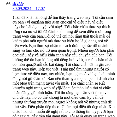
sky88
:
30.09.2024 в 17:07
{Tôi đã khá hài lòng để tìm thấy trang web này. Tôi cần cảm
ơn bạn {vì đã|dành thời gian cho|chỉ vì điều này|vì điều
này|cho bài đọc tuyệt vời này!! Tôi chắc chắn thực sự thích
từng của nó và tôi đã đánh dấu trang để xem điều mới trong
trang web của bạn.|Tôi có thể chỉ nói rằng thật thoải mái để
khám phá một người mà thực sự hiểu họ là gì đang nói về
trên web. Bạn thực sự nhận ra cách đưa một rắc rối ra ánh
sáng và làm cho nó trở nên quan trọng. Nhiều người hơn phải
đọc điều này và hiểu khía cạnh này câu chuyện của bạn. Tôi
không thể tin bạn không nổi tiếng hơn vì bạn chắc chắn nhất
có món quà.|Xuất sắc bài đăng. Tôi chắc chắn đánh giá cao
trang web này. Tiếp tục viết!|Thật khó tìm những người có
học thức về điều này, tuy nhiên, bạn nghe có vẻ bạn biết mình
đang nói gì! Cảm ơn|Bạn nên tham gia một cuộc thi dành cho
một blog trên mạng tuyệt vời nhất. Tôi chắc chắn sẽ Rất
khuyến nghị trang web này!|Một cuộc thảo luận thú vị chắc
chắn đáng giá bình luận. Tôi tin rằng bạn cần viết thêm về
chủ đề này, nó có thể không là một điều cấm kỵ vấn đề
nhưng thường xuyên mọi người không nói về những chủ đề
như vậy. Đến phần tiếp theo! Chúc mọi điều tốt đẹp nhất!|Xin
chào! Tôi chỉ muốn đề nghị rất to cho thông tin tuyệt vời bạn
có ngay tại đây trên bài đăng này. Tôi sẽ là quay lại trang web