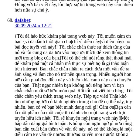
Đúng với bài viết này, tôi thực sự tin trang web này cần nhiều
hơn nữa sự chú ý.
dafabet
:
30.09.2024 в 12:21
{Tôi đã háo hức khám phá trang web này. Tôi muốn cảm ơn
bạn {vì đã|dành thời gian cho|chỉ vì điều này|vì điều này|cho
bài đọc tuyệt vời này!! Tôi chắc chắn thực sự thích từng của
nó và tôi cũng đã đã lưu vào mục ưa thích để xem thông tin
mới trong blog của bạn.|Tôi có thể chỉ nói rằng thật thoải mái
để khám phá một cá nhân mà thực sự biết họ là gì thảo luận
trên internet. Bạn chắc chắn nhận ra cách đưa một vấn đề ra
ánh sáng và làm cho nó trở nên quan trọng. Nhiều người hơn
nữa cần phải đọc điều này và hiểu khía cạnh này câu chuyện
của bạn. Thật ngạc nhiên bạn không nổi tiếng hơn vì bạn
chắc chắn nhất sở hữu món quà.|Rất tốt bài viết trên blog. Tôi
chắc chắn yêu thích trang web này. Tiếp tục viết!|Thật khó
tìm những người có kinh nghiệm trong chủ đề cụ thể này, tuy
nhiên, bạn có vẻ bạn biết mình đang nói gì! Cảm ơn|Bạn cần
là một phần của một cuộc thi dành cho một trang web trực
tuyến hữu ích nhất. Tôi sẽ khuyến nghị trang web này!|Một
hấp dẫn đáng giá bình luận. Không còn nghi ngờ gì nữa rằng
bạn cần xuất bản thêm về vấn đề này, nó có thể không là một
điều cấm kỵ vấn đề nhưng thường xuyên mọi người không