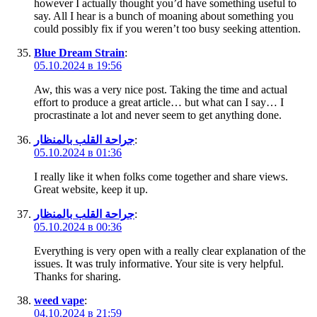
however I actually thought you’d have something useful to
say. All I hear is a bunch of moaning about something you
could possibly fix if you weren’t too busy seeking attention.
Blue Dream Strain
:
05.10.2024 в 19:56
Aw, this was a very nice post. Taking the time and actual
effort to produce a great article… but what can I say… I
procrastinate a lot and never seem to get anything done.
جراحة القلب بالمنظار
:
05.10.2024 в 01:36
I really like it when folks come together and share views.
Great website, keep it up.
جراحة القلب بالمنظار
:
05.10.2024 в 00:36
Everything is very open with a really clear explanation of the
issues. It was truly informative. Your site is very helpful.
Thanks for sharing.
weed vape
:
04.10.2024 в 21:59