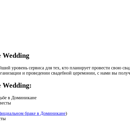
e Wedding
йший уровень сервиса для тех, кто планирует провести свою св
ганизации и проведении свадебной церемонии, с нами вы получ
e Wedding:
дьбе в Доминикане
евесты
фициальном браке в Доминикане
)
сты