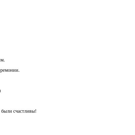
ым.
еремонии.
и
ы были счастливы!