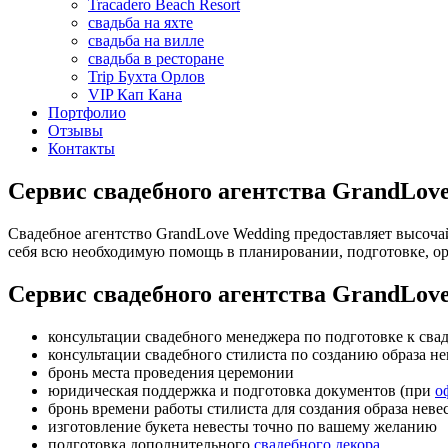
Tracadero Beach Resort
свадьба на яхте
свадьба на вилле
свадьба в ресторане
Trip Бухта Орлов
VIP Кап Кана
Портфолио
Отзывы
Контакты
Сервис свадебного агентства GrandLov
Свадебное агентство GrandLove Wedding предоставляет высоча
себя всю необходимую помощь в планировании, подготовке, ор
Сервис свадебного агентства GrandLov
консультации свадебного менеджера по подготовке к сва
консультации свадебного стилиста по созданию образа н
бронь места проведения церемонии
юридическая поддержка и подготовка документов (при
о
бронь времени работы стилиста для создания образа неве
изготовление букета невесты точно по вашему желанию
подготовка дополнительного
свадебного декора