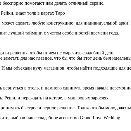
е бесспорно помогают нам делать отличный сервис.
Рейки, знает толк в картах Таро
 может сделать любую конструкцию, для индивидуальной арки!
ит лучший тайминг, с учетом особенностей времени года.
дили решения, чтобы ничем не омрачить свадебный день.
 заметят, для нас главное, что бы что бы этот день был идеальн
 И мы объехали кучу магазинов, чтобы найти подходящие для ц
 вернуться в отель, и немного сдвинуть время начала церемони
ь. Решили переждать на катере, в мангровых зарослях.
 принимать быстрое и верное решение. Только чтобы молодожен
чите, выбрав наше свадебное агентство Grand Love Wedding.