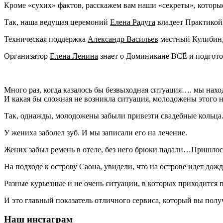
Кроме «сухих» фактов, расскажем вам наши «секреты», которы
Так, наша ведущая церемоний
Елена Радуга
владеет Практикой 
Техническая поддержка
Александр Васильев
местный Кулибин,
Организатор
Елена Ленина
знает о Доминикане ВСЁ и подготов
Много раз, когда казалось бы безвыходная ситуация…. мы нахо
И какая бы сложная не возникла ситуация, молодожены этого не
Так, однажды, молодожены забыли привезти свадебные кольца.
У жениха заболел зуб. И мы записали его на лечение.
Жених забыл ремень в отеле, без него брюки падали…Пришлось
На подходе к острову Саона, увидели, что на острове идет дожд
Разные курьезные и не очень ситуации, в которых приходится
И это главный показатель отличного сервиса, который вы полу
Наш инстаграм