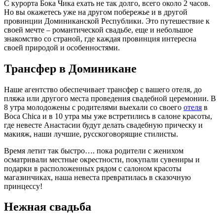
С курорта Бока Чика ехать не так долго, всего около 2 часов.
Но вы окажетесь уже на другом побережье и в другой
провинции Доминиканской Республики. Это путешествие к
своей мечте – романтической свадьбе, еще и небольшое
знакомство со страной, где каждая провинция интересна
своей природой и особенностями.
Трансфер в Доминикане
Наше агентство обеспечивает трансфер с вашего отеля, до
пляжа или другого места проведения свадебной церемонии. В
8 утра молодожены с родителями выехали со своего
отеля
в
Boca Chica и в 10 утра мы уже встретились в салоне красоты,
где невесте Анастасии будут делать свадебную прическу и
макияж, наши лучшие, русскоговорящие стилисты.
Время летит так быстро…. пока родители с женихом
осматривали местные окрестности, покупали сувениры и
подарки в расположенных рядом с салоном красоты
магазинчиках, наша невеста превратилась в сказочную
принцессу!
Нежная свадьба