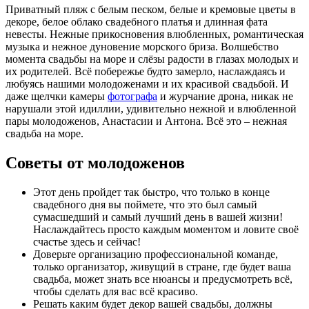
Приватный пляж с белым песком, белые и кремовые цветы в
декоре, белое облако свадебного платья и длинная фата
невесты. Нежные прикосновения влюбленных, романтическая
музыка и нежное дуновение морского бриза. Волшебство
момента свадьбы на море и слёзы радости в глазах молодых и
их родителей. Всё побережье будто замерло, наслаждаясь и
любуясь нашими молодоженами и их красивой свадьбой. И
даже щелчки камеры
фотографа
и журчание дрона, никак не
нарушали этой идиллии, удивительно нежной и влюбленной
пары молодоженов, Анастасии и Антона. Всё это – нежная
свадьба на море.
Советы от молодоженов
Этот день пройдет так быстро, что только в конце
свадебного дня вы поймете, что это был самый
сумасшедший и самый лучший день в вашей жизни!
Наслаждайтесь просто каждым моментом и ловите своё
счастье здесь и сейчас!
Доверьте организацию профессиональной команде,
только организатор, живущий в стране, где будет ваша
свадьба, может знать все нюансы и предусмотреть всё,
чтобы сделать для вас всё красиво.
Решать каким будет декор вашей свадьбы, должны