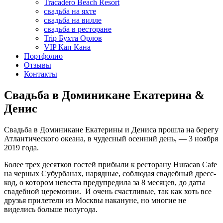
Tracadero Beach Resort
свадьба на яхте
свадьба на вилле
свадьба в ресторане
Trip Бухта Орлов
VIP Кап Кана
Портфолио
Отзывы
Контакты
Свадьба в Доминикане Екатерина &
Денис
Свадьба в Доминикане Екатерины и Дениса прошла на берегу
Атлантического океана, в чудесный осенний день, — 3 ноября
2019 года.
Более трех десятков гостей прибыли к ресторану Huracan Cafe
на черных Субурбанах, нарядные, соблюдая свадебный дресс-
код, о котором невеста предупредила за 8 месяцев, до даты
свадебной церемонии. И очень счастливые, так как хоть все
друзья прилетели из Москвы накануне, но многие не
виделись больше полугода.