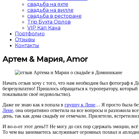
свадьба на яхте
свадьба на вилле
свадьба в ресторане
Trip Бухта Орлов
VIP Кап Кана
Портфолио
Отзывы
Контакты
Артем & Мария, Amor
Начать отзыв хочу с того, что нам необходим был фотограф в Д
безрезультатно! Пришлось обращаться к туроператору, который 
показывали своё недовольство).
Даже не знаю как я попала в
группу к Лене
… Я просто была без
Лене,
она оперативно ответила на все вопросы и разложила все
день, так как дома свадьбу не отмечали. Прилетели, встретилис
И во-о-от этот день!!! Не могу до сих пор сдержать эмоции, вс
То чем вы занимаетесь заслуживает огромных похвал и аплодис