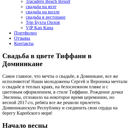
Tracadero Beach Resort
свадьба на яхте
свадьба на вилле
свадьба в ресторане
Trip Бухта Орлов
VIP Кап Кана
Портфолио
Отзывы
Контакты
Свадьба в цвете Тиффани в
Доминикане
Самое главное, что мечты о свадьбе, в Домиикане, все же
исполняются! Наши молодожены Сергей и Вероника мечтали
о свадьбе в теплых краях, на белоснежном пляже и с
цветовым оформлением, в стиле Тиффани. Рождение дочки
Эвелины, отложило на некоторое время церемонию, но
весной 2017-го, ребята все же решили прилететь
Доминиканскую Республику и соединить свои сердца на
берегу Карибского моря!
Начало весны