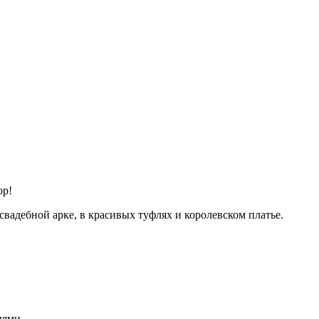
ор!
вадебной арке, в красивых туфлях и королевском платье.
иями.