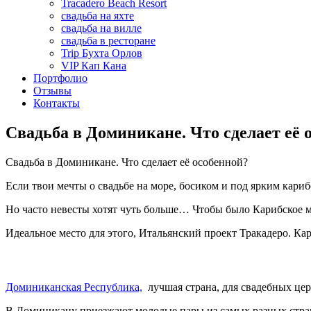
Tracadero Beach Resort
свадьба на яхте
свадьба на вилле
свадьба в ресторане
Trip Бухта Орлов
VIP Кап Кана
Портфолио
Отзывы
Контакты
Свадьба в Доминикане. Что сделает её 
Свадьба в Доминикане. Что сделает её особенной?
Если твои мечты о свадьбе на море, босиком и под ярким кар
Но часто невесты хотят чуть больше… Чтобы было Карибское мо
Идеальное место для этого, Итальянский проект Тракадеро. Кар
Доминиканская Республика,
лучшая страна, для свадебных це
В Доминикану приезжают молодые пары из самых разных стран