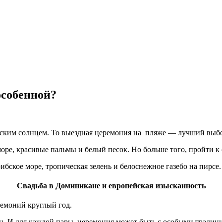
особенной?
ибским солнцем. То выездная церемония на пляже — лучший выб
ре, красивые пальмы и белый песок. Но больше того, пройти к с
ибское море, тропическая зелень и белоснежное газебо на пирсе.
Свадьба в Доминикане и европейская изысканность
ремоний круглый год.
. И для каждой пары, церемония может быть с особыми традиц