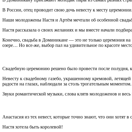
В России, отец проводит свою дочь невесту к месту церемони
Наши молодожены Настя и Артём мечтали об особенной свадьбе
Настя рассказала о своих желаниях и мы вместе начали подбир
Конечно, свадьба в Доминикане — это не только церемония на 
озере… Но все-же, выбор пал на удивительное по красоте место
Свадебную церемонию решено было провести после полудня, ко
Невесту к свадебному газебо, украшенному кремовой, летящей
радости на глазах, наблюдали за столь трогательным моментом.
Звуки романтической музыки, слова клятв молодоженов и весь
Анастасия из тех невест, которые точно знают, что они хотят в
Настя хотела быть королевой!