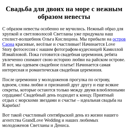
Свадьба для двоих на море с нежным
образом невесты
С образом невесты особенно не мучились. Нежный образ для
хрупкой и светловолосой Светланы уже придумала наш
стилист-волшебник Ольга Кислицина. Мы прибыли на
остров
Саона
красивые, весёлые и счастливые! Начинается Love
Story фотосессия с нашим фотографом-кудесницей Камиллой
Измайловой. Пока готовится свадебная церемония, ребята
увлеченно снимают свою историю любви на райском острове.
И вот, мы одеваем свадебное платье! Начинается самая
интересная и романтическая свадебная церемония.
После церемонии у молодоженов прогулка по острову,
вдвоем, слова любви и признаний друг другу и еще всякие
секреты, которые остаются только между двумя влюбленными
сердцами! Свадебный день подходит к концу. Приятный
отдых с морскими звездами и счастье – идеальная свадьба на
Карибах!
Вот такой счастливый сентябрьский день из жизни нашего
агентства GrandLove Wedding и наших любимых
молодоженов Светланы и Дениса.