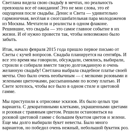
Светлана видела свою свадьбу в мечтах, но реальность
превзошла все её ожидания! Это не мои слова, это её
ощущения после свадьбы. Денис и Света — удивительно
гармоничная, весёлая и сногсшибательная пара молодоженов
из Москвы. Мечтатели и реалисты в одном флаконе.
Решившие, что свадьба — это самое главное событие в их
жизни. И её нужно провести так, чтобы невозможно было
забыть.
Итак, начало февраля 2015 года пришло первое письмо от
Светы с кучей вопросов. Свадьба планируется на сентябрь. И
все это время мы говорили, обсуждали, смеялись, выбирали,
строили и собирали вместе такую долгожданную и очень
желанную свадьбу! Светлана выбрала свадебное платье своей
мечты. Оно было очень необычным — с мелкими розовыми и
зелеными цветочками, рассыпанными по всему платью. И
Свете хотелось, чтобы все было в одном стиле и цветовой
гамме.
Мы приступили к отрисовке эскизов. Их было целых три
варианта. С декоративными клетками, украшенными цветами
и розовая с травяным цветом. Решили остановиться на
розовой цветовой гамме с большим букетом цветов и зелени.
Еще мы долго выбирали букет невесты. Было много
вариантов, но победил очень нежный, небольшой букетик роз.