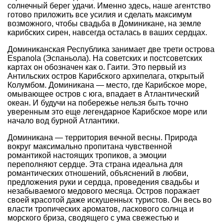
солнечный берег удачи. Именно здесь, наше агентство
готово приложить все усилия и сделать максимум
возможного, чтобы свадьба в Доминикане, на земле
карибских сирен, навсегда осталась в ваших сердцах.
Доминиканская Республика занимает две трети острова
Espanola (Эспаньола). На советских и постсоветских
картах он обозначен как о. Гаити. Это первый из
Антильских остров Карибского архипелага, открытый
Колумбом. Доминикана — место, где Карибское море,
омывающее остров с юга, впадает в Атлантический
океан. И будучи на побережье нельзя быть точно
уверенным это еще легендарное Карибское море или
начало вод бурной Атлантики.
Доминикана — территория вечной весны. Природа
вокруг максимально пропитана чувственной
романтикой настоящих тропиков, а эмоции
переполняют сердце. Эта страна идеальна для
романтических отношений, объяснений в любви,
предложения руки и сердца, проведения свадьбы и
незабываемого медового месяца. Остров поражает
своей красотой даже искушенных туристов. Он весь во
власти тропических ароматов, ласкового солнца и
морского бриза, сводящего с ума свежестью и