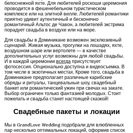
белоснежной яхте. Для любителей роскоши церемония
проводится в фешенебельном туристическом
комплексе или на элитной вилле. Любителей романтики
приятно удивит аутентичный и бесконечно
романтичный Альтос де Чавон, а любителей экстрима
порадует свадьба в воздухе или на море.
Для свадьбы в Доминикане возможен эксклюзивный
сценарий. Живая музыка, прогулки на лошадях, яхте,
воздушном шаре или вертолете — в качестве
дополнительных услуг возможны для любой свадьбы.
И в каждой церемонии
всегда
присутствует
фотосессия. Опционально доступна и видеосъемка. В
том числе в экзотичных местах. Кроме того, свадьба в
Доминикане предполагает различные карибские
обряды и ритуалы, танцевальные шоу, свадебный
банкет или романтический ужин при свечах на закате.
Выбор ограничен только фантазией молодых. Стоит
пожелать и свадьба станет настоящей сказкой!
Свадебные пакеты и локации
GrandLove Wedding
Мы в
подобрали для влюбленных
пар несколько оптимальных локаций, оформив список