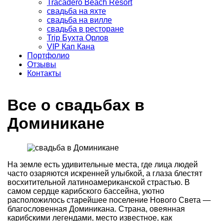
Tracadero Beach Resort
свадьба на яхте
свадьба на вилле
свадьба в ресторане
Trip Бухта Орлов
VIP Кап Кана
Портфолио
Отзывы
Контакты
Все о свадьбах в
Доминикане
На земле есть удивительные места, где лица людей
часто озаряются искренней улыбкой, а глаза блестят
восхитительной латиноамериканской страстью. В
самом сердце карибского бассейна, уютно
расположилось старейшее поселение Нового Света —
благословенная Доминикана. Страна, овеянная
карибскими легендами, место известное, как